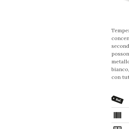
Tempera
concent
secondo
possono
metallo
bianco,
con tut