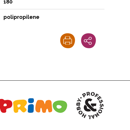
180
polipropilene