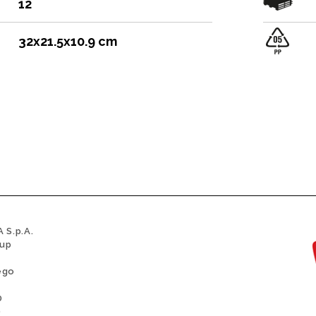
12
32x21.5x10.9 cm
 S.p.A.
oup
ego
0
0