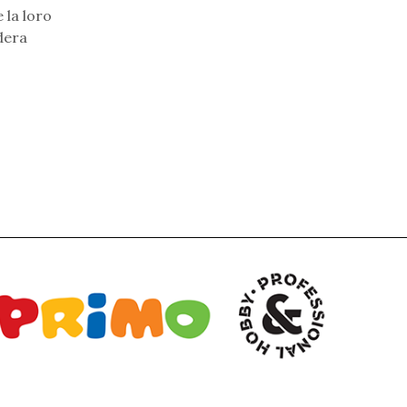
 la loro
idera