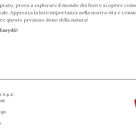
n prato, prova a esplorare il mondo dei fiori e scoprire come
ntale. Apprezza la loro importanza nella nostra vita e cons
are questo prezioso dono della natura!
Easydó!
 S.p.A.
oup
ego
0
0