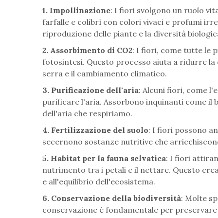
1. Impollinazione
: I fiori svolgono un ruolo vi
farfalle e colibrì con colori vivaci e profumi irre
riproduzione delle piante e la diversità biologi
2. Assorbimento di CO2
: I fiori, come tutte l
fotosintesi. Questo processo aiuta a ridurre la
serra e il cambiamento climatico.
3. Purificazione dell'aria
: Alcuni fiori, come l'
purificare l'aria. Assorbono inquinanti come il
dell'aria che respiriamo.
4. Fertilizzazione del suolo
: I fiori possono an
secernono sostanze nutritive che arricchiscono
5. Habitat per la fauna selvatica
: I fiori attir
nutrimento tra i petali e il nettare. Questo cre
e all'equilibrio dell'ecosistema.
6. Conservazione della biodiversità
: Molte sp
conservazione è fondamentale per preservare la 