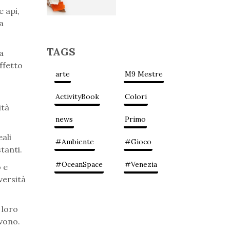
e api,
a
TAGS
a
ffetto
arte
M9 Mestre
ActivityBook
Colori
ità
news
Primo
eali
#Ambiente
#Gioco
stanti.
#OceanSpace
#Venezia
o e
versità
 loro
ivono.