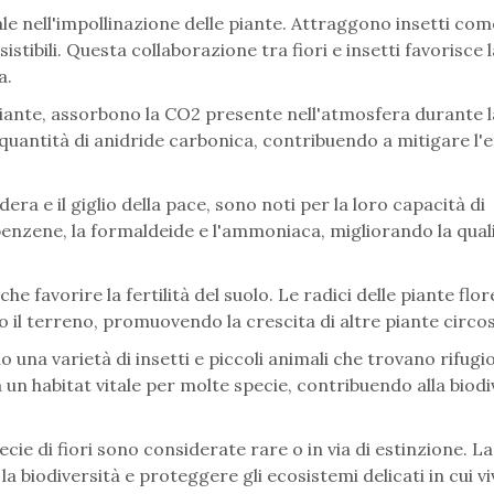
tale nell'impollinazione delle piante. Attraggono insetti com
sistibili. Questa collaborazione tra fiori e insetti favorisce l
ca.
e piante, assorbono la CO2 presente nell'atmosfera durante l
 quantità di anidride carbonica, contribuendo a mitigare l'e
edera e il giglio della pace, sono noti per la loro capacità di
 benzene, la formaldeide e l'ammoniaca, migliorando la qual
che favorire la fertilità del suolo. Le radici delle piante flor
 il terreno, promuovendo la crescita di altre piante circo
ano una varietà di insetti e piccoli animali che trovano rifugi
a un habitat vitale per molte specie, contribuendo alla biodi
ecie di fiori sono considerate rare o in via di estinzione. La
biodiversità e proteggere gli ecosistemi delicati in cui v