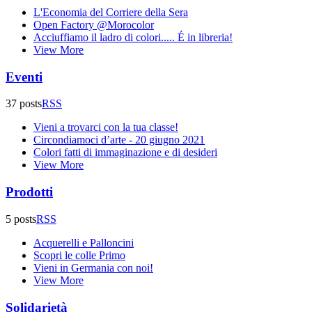
L'Economia del Corriere della Sera
Open Factory @Morocolor
Acciuffiamo il ladro di colori..... É in libreria!
View More
Eventi
37 posts
RSS
Vieni a trovarci con la tua classe!
Circondiamoci d’arte - 20 giugno 2021
Colori fatti di immaginazione e di desideri
View More
Prodotti
5 posts
RSS
Acquerelli e Palloncini
Scopri le colle Primo
Vieni in Germania con noi!
View More
Solidarietà