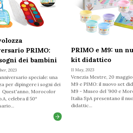
volozza
PRIMO e M9: un n
ersario PRIMO:
kit didattico
 sogni dei bambini
11 May, 2023
ber, 2023
Venezia Mestre, 20 maggi
anniversario speciale: una
M9 e PIMO: il nuovo set did
a per dipingere i sogni dei
M9 - Museo del ’900 e Mor
 Quest'anno, Morocolor
Italia SpA presentano il nuo
p.A, celebra il 50°
didattic...
ario...