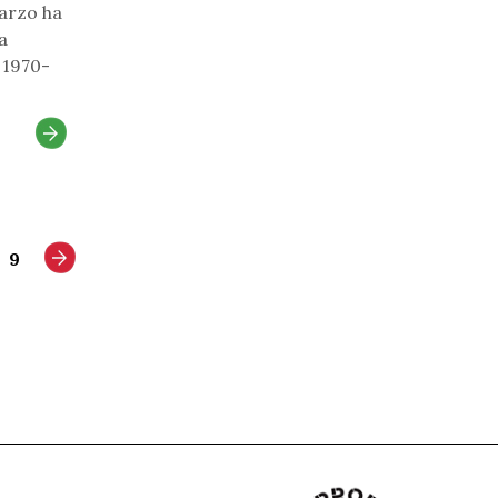
Marzo ha
a
a 1970-
9