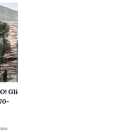
O! Gli
970-
 una