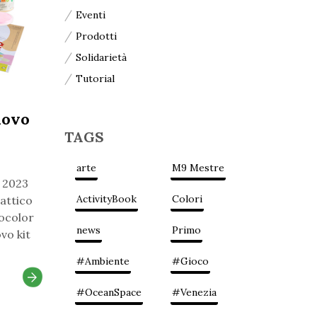
Eventi
Prodotti
Solidarietà
Tutorial
uovo
TAGS
arte
M9 Mestre
o 2023
ActivityBook
Colori
attico
ocolor
news
Primo
vo kit
#Ambiente
#Gioco
#OceanSpace
#Venezia