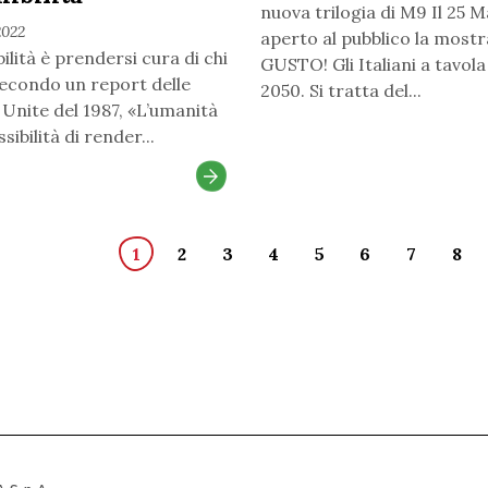
nuova trilogia di M9 Il 25 
2022
aperto al pubblico la mostr
ilità è prendersi cura di chi
GUSTO! Gli Italiani a tavol
econdo un report delle
2050. Si tratta del...
 Unite del 1987, «L’umanità
sibilità di render...
1
2
3
4
5
6
7
8