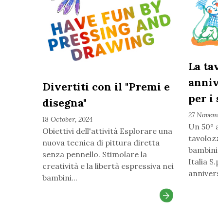
La ta
anniv
Divertiti con il "Premi e
per i
disegna"
27 Novem
18 October, 2024
Un 50° 
Obiettivi dell'attività Esplorare una
tavolozz
nuova tecnica di pittura diretta
bambini
senza pennello. Stimolare la
Italia S.
creatività e la libertà espressiva nei
annivers
bambini...