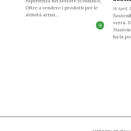
esperienza nel settore scolastico.
Oltre a vendere i prodotti per le
14 April, 
attività artist...
Sostenib
verrà S
Nazioni
ha la pos