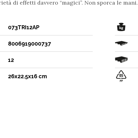
ietà di effetti davvero “magici”. Non sporca le mani.
073TRI12AP
8006919000737
12
26x22.5x16 cm