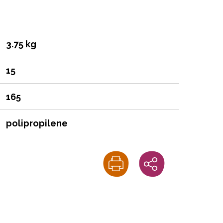
3.75 kg
15
165
polipropilene