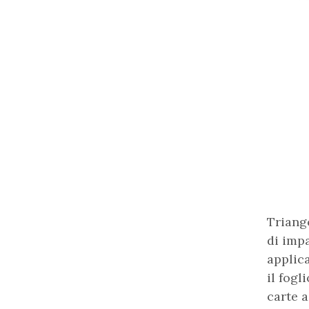
Triango
di imp
applic
il fogl
carte a