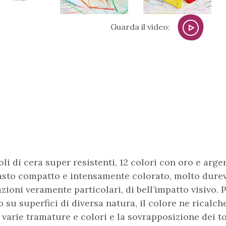
Guarda il video:
li di cera super resistenti, 12 colori con oro e arge
asto compatto e intensamente colorato, molto durev
azioni veramente particolari, di bell’impatto visiv
io su superfici di diversa natura, il colore ne ricalch
 varie tramature e colori e la sovrapposizione dei t