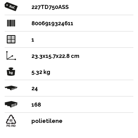
227TD750ASS
8006919324611
1
23.3x15.7x22.8 cm
5.32 kg
24
168
polietilene