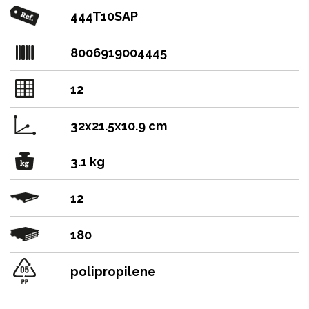
444T10SAP
8006919004445
12
32x21.5x10.9 cm
3.1 kg
12
180
polipropilene