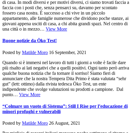
di casa. In modi diversi e per motivi diversi, ci siamo trovati faccia a
faccia con i posti che, senza pensarci su, davamo per scontato
fossero casa nostra. È successo a chi vive in un piccolo
appartamento, alle famiglie numerose che dividono poche stanze, ai
giovani appena usciti di casa, a chi abita grandi spazi. Nel centro di
una città o in mezzo…
View More
Buone notizie da Öko Test!
Posted by
Matilde Moro
16 September, 2021
Quando si è immersi nel lavoro di tutti i giorni a volte è facile dare
più risalto ai lati negativi che a quelli positivi. Ogni tanto però arriva
qualche buona notizia che fa tornare il sorriso! Siamo fieri di
annunciare che la nostra Tempera Dita Primo è stata valutata “sehr
gut” (lett: ottimo) dalla rivista tedesca Öko Test, un ente
indipendente che svolge valutazioni su prodotti a campione. Dal
punto…
View More
“Colmare un vuoto di Sistema”: Still I Rise per l’educazione di
minori profughi e vulnerabili
Posted by
Matilde Moro
26 August, 2021