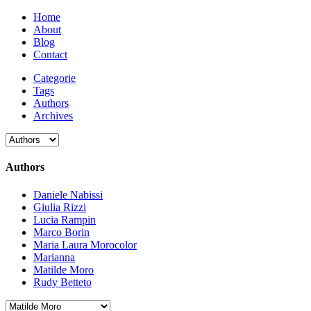
Home
About
Blog
Contact
Categorie
Tags
Authors
Archives
Authors
Daniele Nabissi
Giulia Rizzi
Lucia Rampin
Marco Borin
Maria Laura Morocolor
Marianna
Matilde Moro
Rudy Betteto