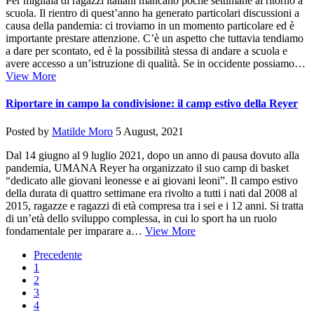
Per migliaia di ragazzi italiani mancano poche settimane al ritorno a
scuola. Il rientro di quest’anno ha generato particolari discussioni a
causa della pandemia: ci troviamo in un momento particolare ed è
importante prestare attenzione. C’è un aspetto che tuttavia tendiamo
a dare per scontato, ed è la possibilità stessa di andare a scuola e
avere accesso a un’istruzione di qualità. Se in occidente possiamo…
View More
Riportare in campo la condivisione: il camp estivo della Reyer
Posted by
Matilde Moro
5 August, 2021
Dal 14 giugno al 9 luglio 2021, dopo un anno di pausa dovuto alla
pandemia, UMANA Reyer ha organizzato il suo camp di basket
“dedicato alle giovani leonesse e ai giovani leoni”. Il campo estivo
della durata di quattro settimane era rivolto a tutti i nati dal 2008 al
2015, ragazze e ragazzi di età compresa tra i sei e i 12 anni. Si tratta
di un’età dello sviluppo complessa, in cui lo sport ha un ruolo
fondamentale per imparare a…
View More
Precedente
1
2
3
4