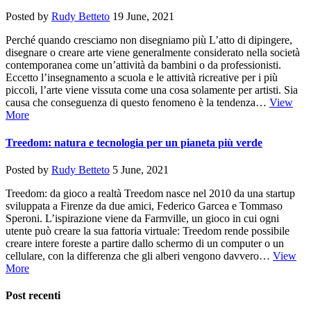
Posted by
Rudy Betteto
19 June, 2021
Perché quando cresciamo non disegniamo più L’atto di dipingere,
disegnare o creare arte viene generalmente considerato nella società
contemporanea come un’attività da bambini o da professionisti.
Eccetto l’insegnamento a scuola e le attività ricreative per i più
piccoli, l’arte viene vissuta come una cosa solamente per artisti. Sia
causa che conseguenza di questo fenomeno è la tendenza…
View
More
Treedom: natura e tecnologia per un pianeta più verde
Posted by
Rudy Betteto
5 June, 2021
Treedom: da gioco a realtà Treedom nasce nel 2010 da una startup
sviluppata a Firenze da due amici, Federico Garcea e Tommaso
Speroni. L’ispirazione viene da Farmville, un gioco in cui ogni
utente può creare la sua fattoria virtuale: Treedom rende possibile
creare intere foreste a partire dallo schermo di un computer o un
cellulare, con la differenza che gli alberi vengono davvero…
View
More
Post recenti