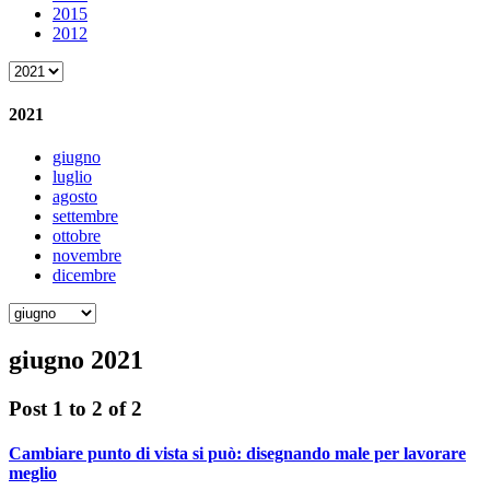
2015
2012
2021
giugno
luglio
agosto
settembre
ottobre
novembre
dicembre
giugno 2021
Post 1 to 2 of 2
Cambiare punto di vista si può: disegnando male per lavorare
meglio