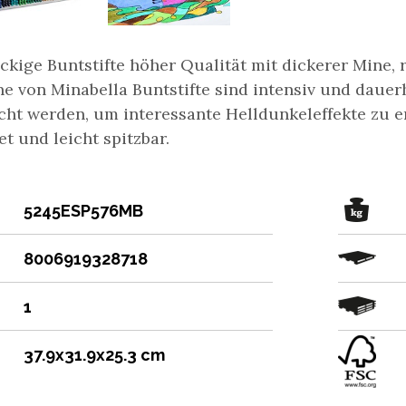
ckige Buntstifte höher Qualität mit dickerer Mine, 
ne von Minabella Buntstifte sind intensiv und dauer
cht werden, um interessante Helldunkeleffekte zu er
t und leicht spitzbar.
5245ESP576MB
8006919328718
1
37.9x31.9x25.3 cm