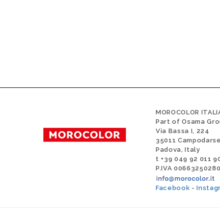
MOROCOLOR ITALIA
Part of Osama Gr
Via Bassa I, 224
35011 Campodars
Padova, Italy
t +39 049 92 011 9
P.IVA 0066325028
Facebook
-
Instag