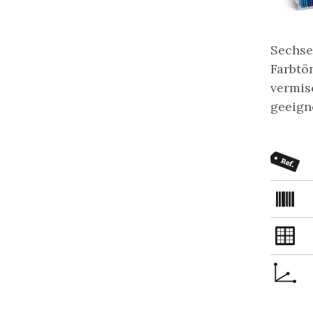
Sechse
Farbtö
vermis
geeigne