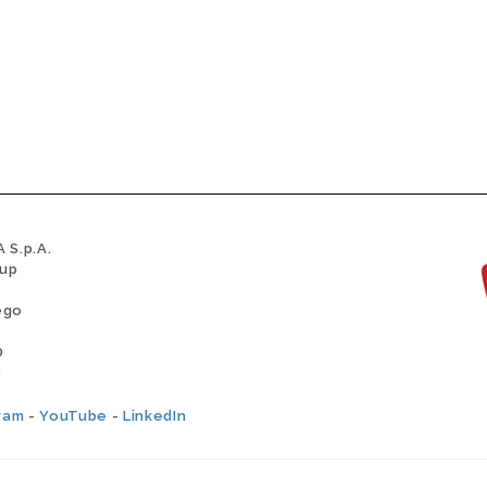
 S.p.A.
oup
ego
0
0
ram
-
YouTube
-
LinkedIn