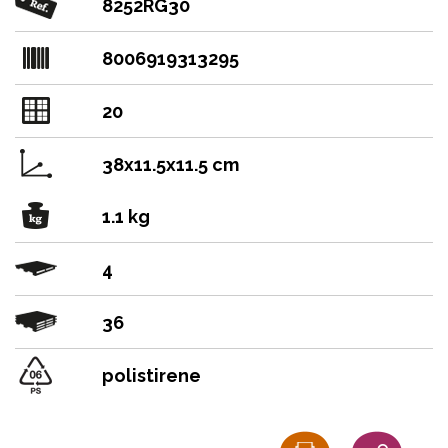
8252RG30
8006919313295
20
38x11.5x11.5 cm
1.1 kg
4
36
polistirene