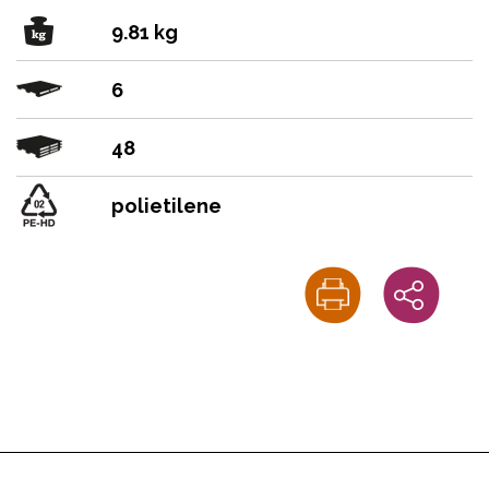
9.81 kg
6
48
polietilene